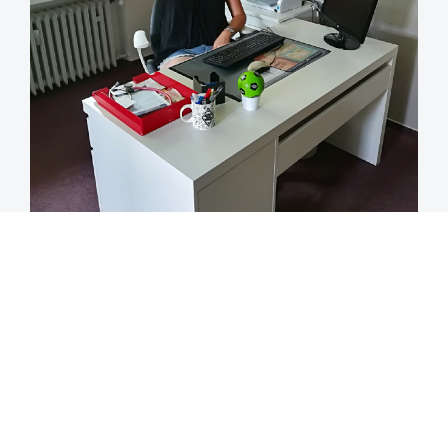
Meine Vita
Eine spannende Reise durch mein berufliches Leben erreicht nun ein vorläufiges Ziel. Die
faszinierende Welt der Osteopathie hat mich in ihren Bann gezogen, und es erfüllt mich mit
Freude, diese Heilkunst nun selbstständig ausüben zu können.
In meiner Praxis in Krefeld Fischeln lade ich Sie herzlich ein, gemeinsam mit mir die
Möglichkeiten der Osteopathie zu entdecken und Ihr Wohlbefinden zu steigern.
Über mich